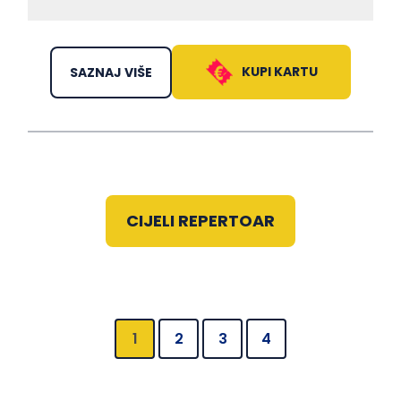
KUPI KARTU
SAZNAJ VIŠE
CIJELI REPERTOAR
1
2
3
4