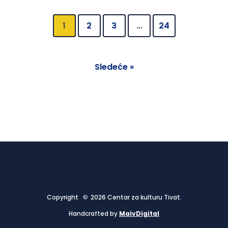
1
2
3
…
24
Sledeće »
Copyright © 2026 Centar za kulturu Tivat.
Handcrafted by
MaivDigital