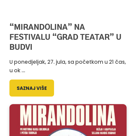
“MIRANDOLINA” NA
FESTIVALU “GRAD TEATAR” U
BUDVI
U ponedjeljak, 27. jula, sa početkom u 21 čas,
u ok ...
SAZNAJ VIŠE