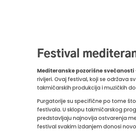
Festival meditera
Mediteranske pozorišne svečanosti 
rivijeri. Ovaj festival, koji se održav
takmičarskih produkcija i muzičkih d
Purgatorije su specifične po tome št
festivala. U sklopu takmičarskog prog
predstavljaju najnovija ostvarenja
festival svakim izdanjem donosi novo is