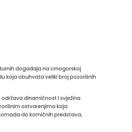
ulturnih događaja na crnogorskoj
udu koja obuhvata veliki broj pozorišnih
 održava dinamičnost i svježina
ozorišnim ostvarenjima koja
 komada do komičnih predstava,