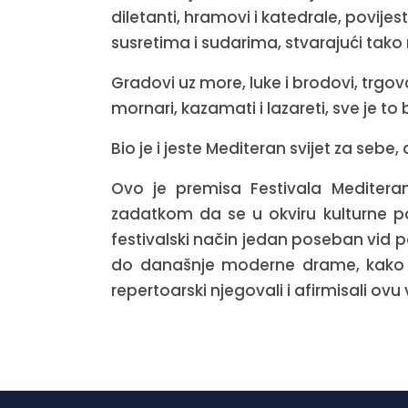
diletanti, hramovi i katedrale, povijest
susretima i sudarima, stvarajući tako mu
Gradovi uz more, luke i brodovi, trgovc
mornari, kazamati i lazareti, sve je t
Bio je i jeste Mediteran svijet za sebe, a
Ovo je premisa Festivala Meditera
zadatkom da se u okviru kulturne poz
festivalski način jedan poseban vid 
do današnje moderne drame, kako u 
repertoarski njegovali i afirmisali o