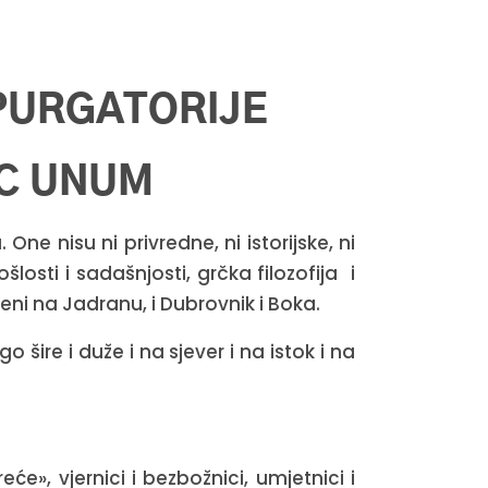
PURGATORIJE
EC UNUM
ne nisu ni privredne, ni istorijske, ni
losti i sadašnjosti, grčka filozofija i
eni na Jadranu, i Dubrovnik i Boka.
šire i duže i na sjever i na istok i na
eće», vjernici i bezbožnici, umjetnici i