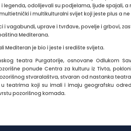
 i legenda, odolijevali su podjelama, ljude spajali, a ne
ltietnički i multikulturalni svijet koji jeste plus a n
i i vagabundi, uprave i tvrđave, povelje i grbovi, zas
o baština Mediterana.
li Mediteran je bio i jeste i središte svijeta.
nskog teatra Purgatorije, osnovane Odlukom Savj
orišne ponude Centra za kulturu iz Tivta, pokloni
pozorišnog stvaralaštva, stvaran od nastanka teatra
teatrima koji su imali i imaju geografsku odredn
vu vrstu pozorišnog komada.