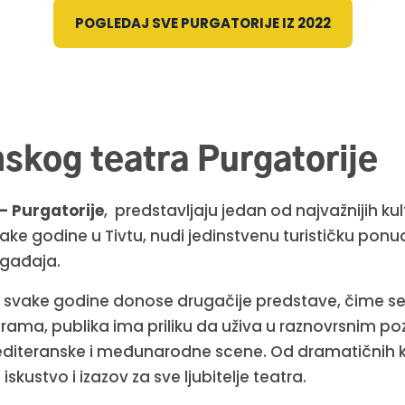
POGLEDAJ SVE PURGATORIJE IZ 2022
nskog teatra Purgatorije
– Purgatorije
, predstavljaju jedan od najvažnijih k
a svake godine u Tivtu, nudi jedinstvenu turističku pon
ogađaja.
o svake godine donose drugačije predstave, čime se
rama, publika ima priliku da uživa u raznovrsnim p
 mediteranske i međunarodne scene. Od dramatičnih
kustvo i izazov za sve ljubitelje teatra.