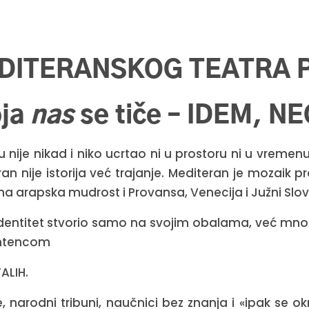
EDITERANSKOG TEATRA 
oja
nas
se tiče –
IDEM, N
nije nikad i niko ucrtao ni u prostoru ni u vremenu. O
n nije istorija već trajanje. Mediteran je mozaik proš
vna arapska mudrost i Provansa, Venecija i Južni Slov
identitet stvorio samo na svojim obalama, već mnogo 
sentencom
ALIH.
, narodni tribuni, naučnici bez znanja i «ipak se okr