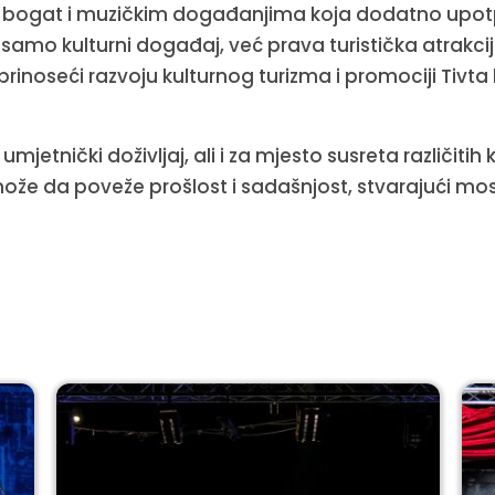
 je bogat i muzičkim događanjima koja dodatno up
 samo kulturni događaj, već prava turistička atrakci
oprinoseći razvoju kulturnog turizma i promociji Tivt
jetnički doživljaj, ali i za mjesto susreta različitih k
može da poveže prošlost i sadašnjost, stvarajući m