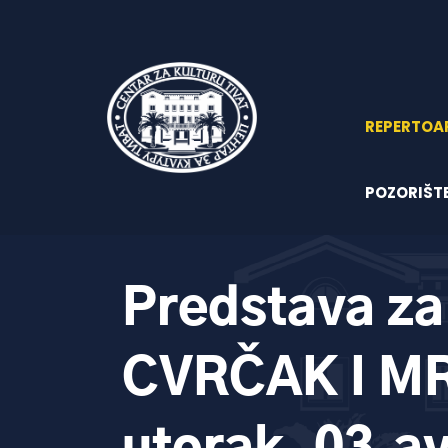
REPERTOA
POZORIŠT
Predstava za
CVRČAK I MR