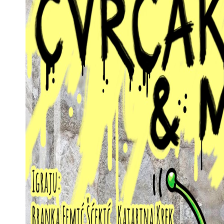
p
sage