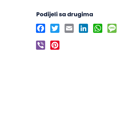
Podijeli sa drugima
Facebook
Twitter
Email
LinkedIn
WhatsAp
Mes
Viber
Pinterest