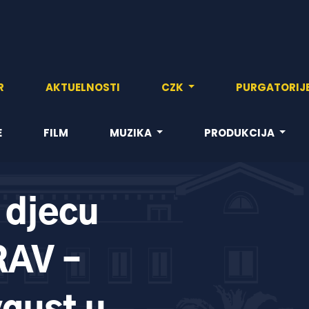
R
AKTUELNOSTI
CZK
PURGATORIJ
E
FILM
MUZIKA
PRODUKCIJA
 djecu
AV –