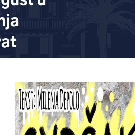
vgust u
nja
vat