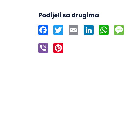
Podijeli sa drugima
Facebook
Twitter
Email
LinkedIn
WhatsAp
Mes
Viber
Pinterest