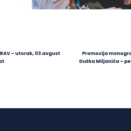
RAV – utorak, 03.avgust
Promocija monogra
at
Duška Miljanića – pe