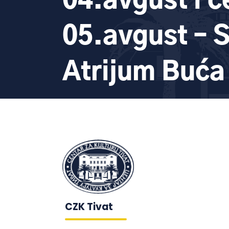
04.avgust i č
05.avgust – 
Atrijum Buća
CZK Tivat