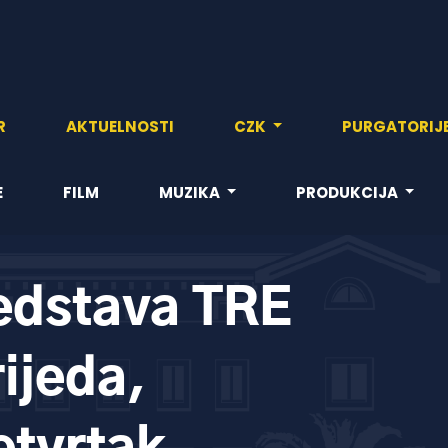
R
AKTUELNOSTI
CZK
PURGATORIJ
E
FILM
MUZIKA
PRODUKCIJA
edstava TRE
ijeda,