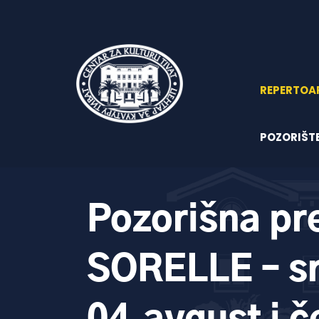
REPERTOA
POZORIŠT
Pozorišna pr
SORELLE – sr