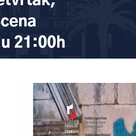
etvrtak,
Scena
 u 21:00h