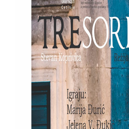
p
sage