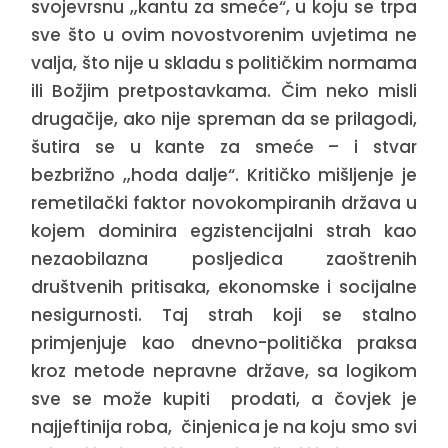
svojevrsnu „kantu za smeće“, u koju se trpa
sve što u ovim novostvorenim uvjetima ne
valja, što nije u skladu s političkim normama
ili Božjim pretpostavkama. Čim neko misli
drugačije, ako nije spreman da se prilagodi,
šutira se u kante za smeće – i stvar
bezbrižno „hoda dalje“. Kritičko mišljenje je
remetilački faktor novokompiranih država u
kojem dominira egzistencijalni strah kao
nezaobilazna posljedica zaoštrenih
društvenih pritisaka, ekonomske i socijalne
nesigurnosti. Taj strah koji se stalno
primjenjuje kao dnevno-politička praksa
kroz metode nepravne države, sa logikom
sve se može kupiti prodati, a čovjek je
najjeftinija roba, činjenica je na koju smo svi