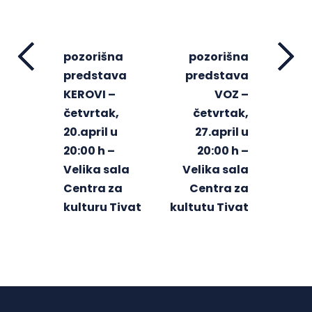
pozorišna
pozorišna
predstava
predstava
KEROVI –
VOZ –
četvrtak,
četvrtak,
20.april u
27.april u
20:00 h –
20:00 h –
Velika sala
Velika sala
Centra za
Centra za
kulturu Tivat
kultutu Tivat