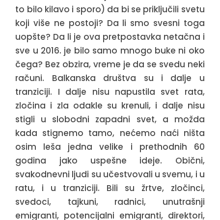
to bilo kilavo i sporo) da bi se priključili svetu
koji više ne postoji? Da li smo svesni toga
uopšte? Da li je ova pretpostavka netačna i
sve u 2016. je bilo samo mnogo buke ni oko
čega? Bez obzira, vreme je da se svedu neki
računi. Balkanska društva su i dalje u
tranziciji. I dalje nisu napustila svet rata,
zločina i zla odakle su krenuli, i dalje nisu
stigli u slobodni zapadni svet, a možda
kada stignemo tamo, nećemo naći ništa
osim leša jedna velike i prethodnih 60
godina jako uspešne ideje. Obični,
svakodnevni ljudi su učestvovali u svemu, i u
ratu, i u tranziciji. Bili su žrtve, zločinci,
svedoci, tajkuni, radnici, unutrašnji
emigranti, potencijalni emigranti, direktori,