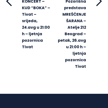
KONCERT –
Pozorišna
KUD “BOKA” –
predstava
Tivat –
MREŠĆENJE
srijeda,
ŠARANA –
24.avg u 21:00
Atelje 212
h – ljetnja
Beograd –
pozornica
petak, 26.avg
Tivat
u 21:00 h –
ljetnja
pozornica
Tivat