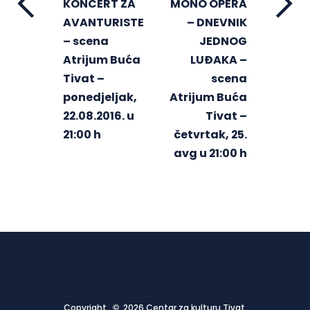
KONCERT ZA
MONO OPERA
AVANTURISTE
– DNEVNIK
– scena
JEDNOG
Atrijum Buća
LUĐAKA –
Tivat –
scena
ponedjeljak,
Atrijum Buća
22.08.2016. u
Tivat –
21:00 h
četvrtak, 25.
avg u 21:00 h
Copyright © 2026 Centar za kulturu Tivat.