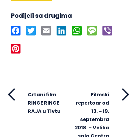
Podijeli sa drugima
Facebook
Twitter
Email
LinkedIn
WhatsApp
Message
Viber
Pinterest
Crtani film
Filmski
RINGE RINGE
repertoar od
RAJA u Tivtu
13. – 19.
septembra
2018. – Velika
sala Centra