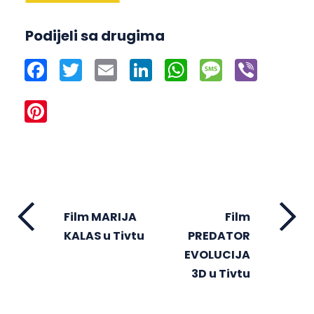
Podijeli sa drugima
Facebook
Twitter
Email
LinkedIn
WhatsApp
Message
Viber
Pinterest
Film MARIJA
Film
KALAS u Tivtu
PREDATOR
EVOLUCIJA
3D u Tivtu