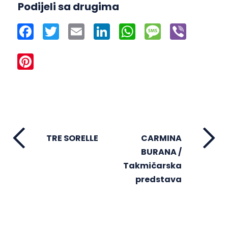
Podijeli sa drugima
Facebook
Twitter
Email
LinkedIn
WhatsApp
Message
Viber
Pinterest
TRE SORELLE
CARMINA
BURANA /
Takmičarska
predstava