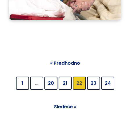
« Predhodno
1
…
20
21
22
23
24
Sledeće »