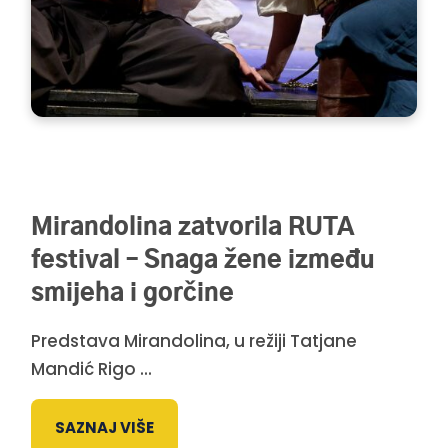
Mirandolina zatvorila RUTA
festival – Snaga žene između
smijeha i gorčine
Predstava Mirandolina, u režiji Tatjane
Mandić Rigo ...
SAZNAJ VIŠE