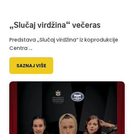
„Slučaj virdžina“ večeras
Predstava „Slučaj virdžina“ iz koprodukcije
Centra ...
SAZNAJ VIŠE