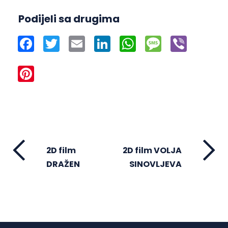
Podijeli sa drugima
Facebook
Twitter
Email
LinkedIn
WhatsApp
Message
Viber
Pinterest
2D film
2D film VOLJA
DRAŽEN
SINOVLJEVA