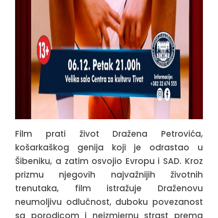
Film prati život Dražena Petrovića,
košarkaškog genija koji je odrastao u
Šibeniku, a zatim osvojio Evropu i SAD. Kroz
prizmu njegovih najvažnijih životnih
trenutaka, film istražuje Draženovu
neumoljivu odlučnost, duboku povezanost
sa porodicom i neizmjernu strast prema