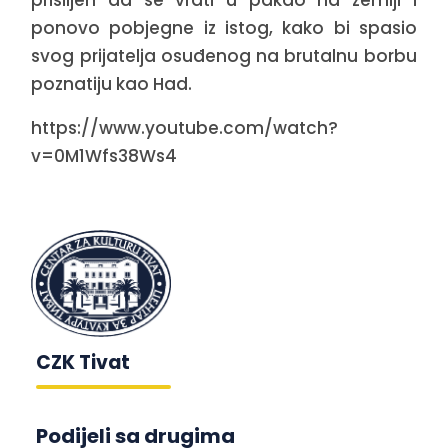
prisiljen da se vrati u pakao na zemlji i
ponovo pobjegne iz istog, kako bi spasio
svog prijatelja osuđenog na brutalnu borbu
poznatiju kao Had.
https://www.youtube.com/watch?
v=0M1Wfs38Ws4
CZK Tivat
Podijeli sa drugima