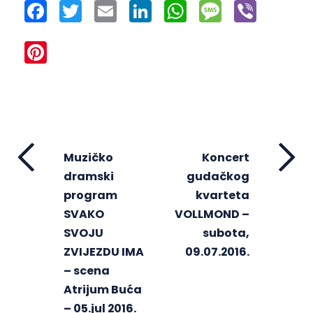
Facebook
Twitter
Email
LinkedIn
WhatsApp
Message
Viber
Pinterest
Muzičko
Koncert
dramski
gudačkog
program
kvarteta
SVAKO
VOLLMOND –
SVOJU
subota,
ZVIJEZDU IMA
09.07.2016.
– scena
Atrijum Buća
– 05.jul 2016.