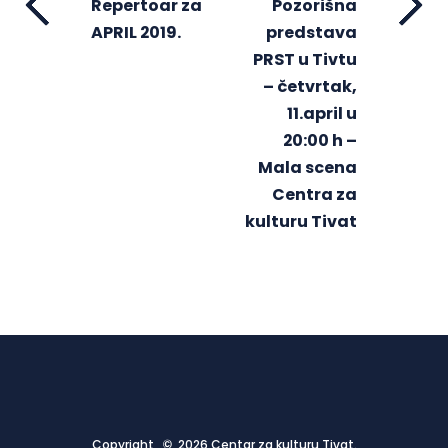
Repertoar za
Pozorišna
APRIL 2019.
predstava
PRST u Tivtu
– četvrtak,
11.april u
20:00 h –
Mala scena
Centra za
kulturu Tivat
Copyright © 2026 Centar za kulturu Tivat.