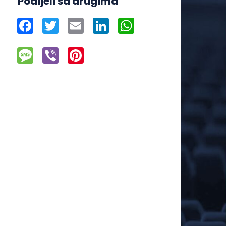
Podijeli sa drugima
Facebook
Twitter
Email
LinkedIn
WhatsApp
Message
Viber
Pinterest