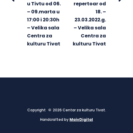
u Tivtu od 06.
repertoar od
– 09.marta u
18. –
17:00 i 20:30h
23.03.2022.g.
– Velika sala
– Velika sala
Centra za
Centra za
kulturu Tivat
kulturu Tivat
Copyright © 2026 Centar za kulturu Tivat.
Handcrafted by
MaivDigital