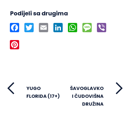
Podijeli sa drugima
Facebook
Twitter
Email
LinkedIn
WhatsApp
Message
Viber
Pinterest
YUGO
ŠAVOGLAVKO
FLORIDA (17+)
I ČUDOVIŠNA
DRUŽINA