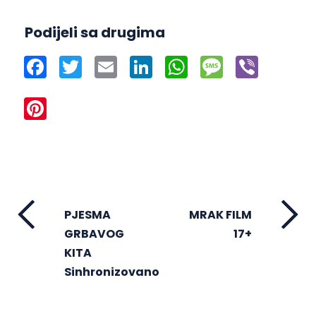
Podijeli sa drugima
Facebook
Twitter
Email
LinkedIn
WhatsApp
Message
Viber
Pinterest
PJESMA
MRAK FILM
GRBAVOG
17+
KITA
Sinhronizovano