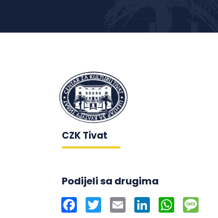
CZK Tivat
Podijeli sa drugima
Facebook
Twitter
Email
LinkedIn
WhatsAp
Mes