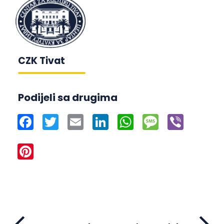
CZK Tivat
Podijeli sa drugima
Facebook
Twitter
Email
LinkedIn
WhatsApp
Message
Viber
Pinterest