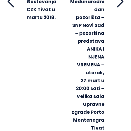
Gostovanja
Međunarodni
CZK Tivat u
dan
martu 2018.
pozorišta –
SNP Novi Sad
– pozorišna
predstava
ANIKA I
NJENA
VREMENA –
utorak,
27.mart u
20:00 sati –
Velika sala
Upravne
zgrade Porto
Montenegra
Tivat