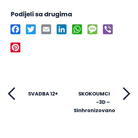
Podijeli sa drugima
Facebook
Twitter
Email
LinkedIn
WhatsApp
Message
Viber
Pinterest
SVADBA 12+
SKOKOUMCI
-3D –
Sinhronizovano