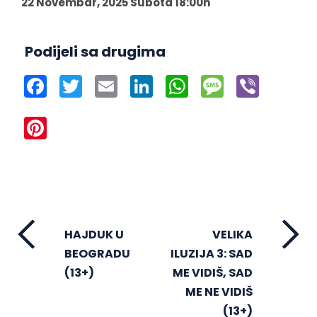
22 Novembar, 2025 Subota 18:00h
Podijeli sa drugima
Facebook
Twitter
Email
LinkedIn
WhatsApp
Message
Viber
Pinterest
HAJDUK U
VELIKA
BEOGRADU
ILUZIJA 3: SAD
(13+)
ME VIDIŠ, SAD
ME NE VIDIŠ
(13+)