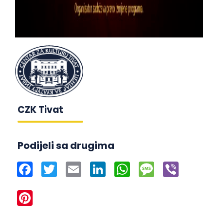
CZK Tivat
Podijeli sa drugima
Facebook
Twitter
Email
LinkedIn
WhatsApp
Message
Viber
Pinterest