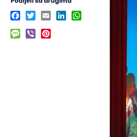
Podijeli sa drugima
Facebook
Twitter
Email
LinkedIn
WhatsApp
Message
Viber
Pinterest