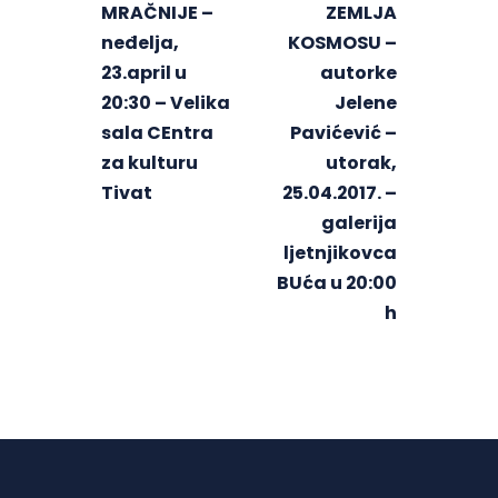
MRAČNIJE –
ZEMLJA
neđelja,
KOSMOSU –
23.april u
autorke
20:30 – Velika
Jelene
sala CEntra
Pavićević –
za kulturu
utorak,
Tivat
25.04.2017. –
galerija
ljetnjikovca
BUća u 20:00
h