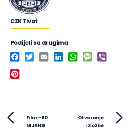
CZK Tivat
Podijeli sa drugima
Facebook
Twitter
Email
LinkedIn
WhatsApp
Message
Viber
Pinterest
Film – 50
Otvaranje
NIJANSI
izložbe