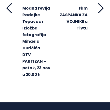
Modna revija
Film
Radojke
ZASPANKA ZA
Tepavac i
VOJNIKE u
Izložba
Tivtu
fotografija
Mihaela
Đuričića –
DTV
PARTIZAN –
petak, 23.nov
u 20:00 h