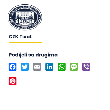
CZK Tivat
Podijeli sa drugima
Facebook
Twitter
Email
LinkedIn
WhatsApp
Message
Viber
Pinterest