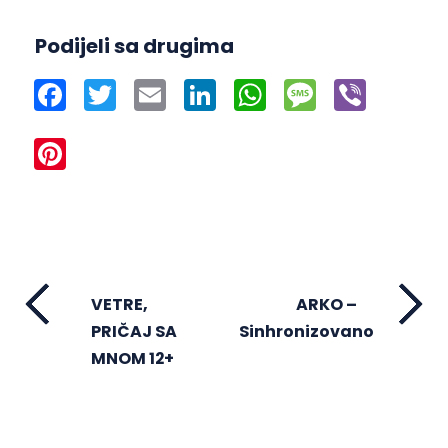
Podijeli sa drugima
Facebook
Twitter
Email
LinkedIn
WhatsApp
Message
Viber
Pinterest
VETRE,
ARKO –
PRIČAJ SA
Sinhronizovano
MNOM 12+