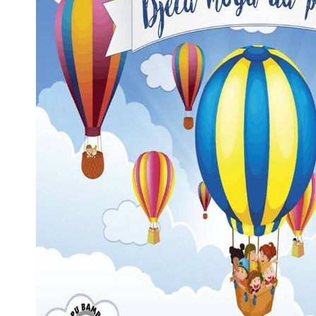
p
sage