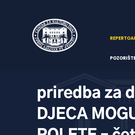
REPERTOA
POZORIŠT
priredba za d
DJECA MOG