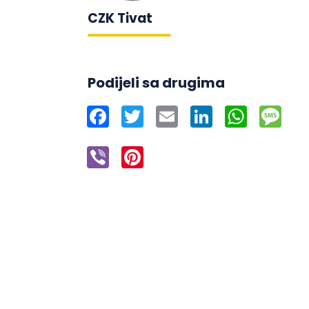
CZK Tivat
Podijeli sa drugima
Facebook
Twitter
Email
LinkedIn
WhatsAp
Mes
Viber
Pinterest