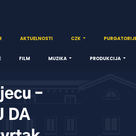
R
AKTUELNOSTI
CZK
PURGATORIJ
E
FILM
MUZIKA
PRODUKCIJA
jecu –
U DA