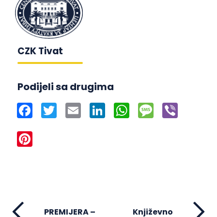
CZK Tivat
Podijeli sa drugima
Facebook
Twitter
Email
LinkedIn
WhatsApp
Message
Viber
Pinterest
PREMIJERA –
Književno