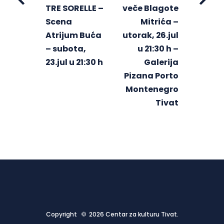
TRE SORELLE –
veče Blagote
Scena
Mitrića –
Atrijum Buća
utorak, 26.jul
– subota,
u 21:30 h –
23.jul u 21:30 h
Galerija
Pizana Porto
Montenegro
Tivat
Copyright © 2026 Centar za kulturu Tivat.