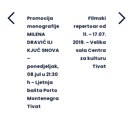
Promocija
Filmski
monografije
repertoar od
MILENA
11. – 17.07.
DRAVIĆ ILI
2019. – Velika
KJUČ SNOVA
sala Centra
–
za kulturu
ponedjeljak,
Tivat
08.jul u 21:30
h – Ljetnja
bašta Porto
Montenegra
Tivat