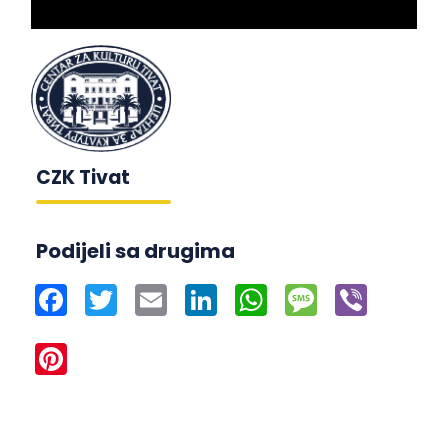
CZK Tivat
Podijeli sa drugima
Facebook
Twitter
Email
LinkedIn
WhatsApp
Message
Viber
Pinterest