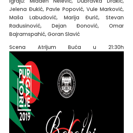
Igraju: Mladen Nelević, Dubravka Drakić,
Jelena Đukić, Pavle Popović, Vule Marković,
Maša Labudović, Marija Đurić, Stevan
Radusinović, Dejan Đonović, Omar
Bajramspahić, Goran Slavić
Scena Atrijum Buća u 21:30h