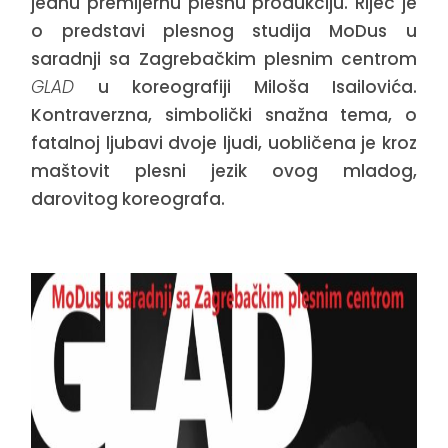
jednu premijernu plesnu produkciju. Riječ je
o predstavi plesnog studija MoDus u
saradnji sa Zagrebačkim plesnim centrom
GLAD
u koreografiji Miloša Isailovića.
Kontraverzna, simbolički snažna tema, o
fatalnoj ljubavi dvoje ljudi, uobličena je kroz
maštovit plesni jezik ovog mladog,
darovitog koreografa.