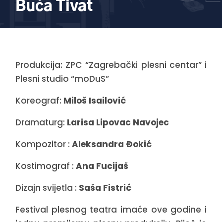
Buća Tivat
Produkcija: ZPC “Zagrebački plesni centar” i
Plesni studio “moDuS”
Koreograf:
Miloš Isailović
Dramaturg:
Larisa Lipovac Navojec
Kompozitor :
Aleksandra Đokić
Kostimograf :
Ana Fucijaš
Dizajn svijetla :
Saša Fistrić
Festival plesnog teatra imaće ove godine i