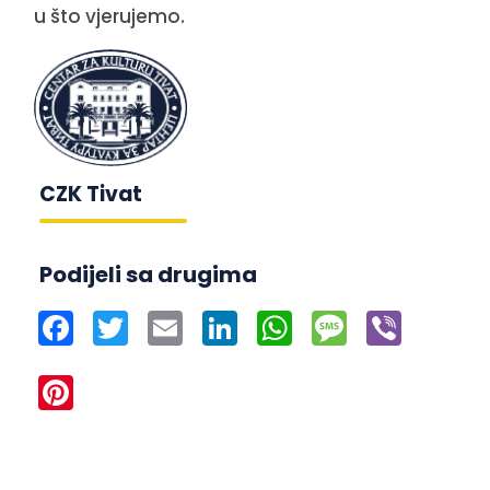
u što vjerujemo.
CZK Tivat
Podijeli sa drugima
Facebook
Twitter
Email
LinkedIn
WhatsApp
Message
Viber
Pinterest