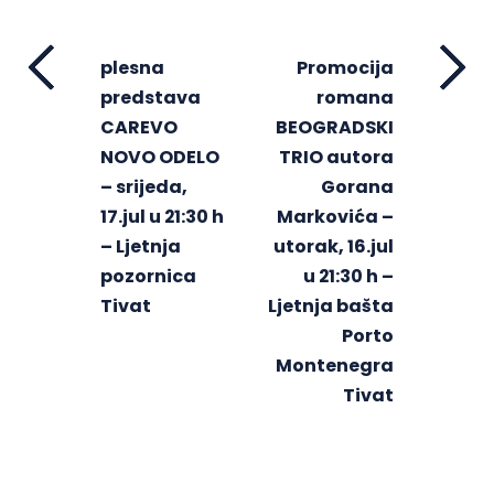
plesna
Promocija
predstava
romana
CAREVO
BEOGRADSKI
NOVO ODELO
TRIO autora
– srijeda,
Gorana
17.jul u 21:30 h
Markovića –
– Ljetnja
utorak, 16.jul
pozornica
u 21:30 h –
Tivat
Ljetnja bašta
Porto
Montenegra
Tivat