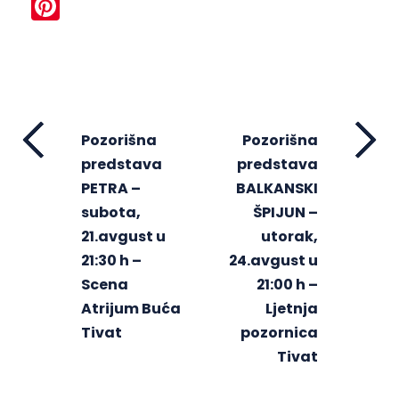
Pinterest
Pozorišna
Pozorišna
predstava
predstava
PETRA –
BALKANSKI
subota,
ŠPIJUN –
21.avgust u
utorak,
21:30 h –
24.avgust u
Scena
21:00 h –
Atrijum Buća
Ljetnja
Tivat
pozornica
Tivat