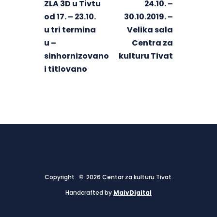
ZLA 3D u Tivtu
24.10. –
od 17. – 23.10.
30.10.2019. –
u tri termina
Velika sala
u –
Centra za
sinhornizovano
kulturu Tivat
i titlovano
Copyright © 2026 Centar za kulturu Tivat.
Handcrafted by
MaivDigital