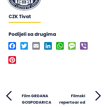
CZK Tivat
Podijeli sa drugima
Facebook
Twitter
Email
LinkedIn
WhatsApp
Message
Viber
Pinterest
Film GRDANA
Filmski
GOSPODARICA
repertoar od