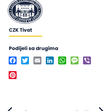
CZK Tivat
Podijeli sa drugima
Facebook
Twitter
Email
LinkedIn
WhatsApp
Message
Viber
Pinterest