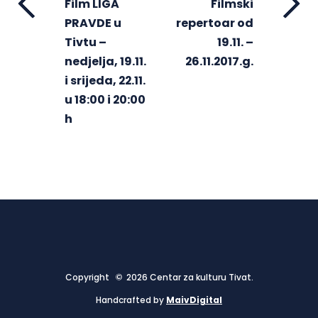
Film LIGA
Filmski
PRAVDE u
repertoar od
Tivtu –
19.11. –
nedjelja, 19.11.
26.11.2017.g.
i srijeda, 22.11.
u 18:00 i 20:00
h
Copyright © 2026 Centar za kulturu Tivat.
Handcrafted by
MaivDigital