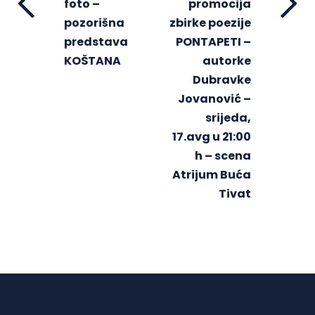
foto –
promocija
pozorišna
zbirke poezije
predstava
PONTAPETI –
KOŠTANA
autorke
Dubravke
Jovanović –
srijeda,
17.avg u 21:00
h – scena
Atrijum Buća
Tivat