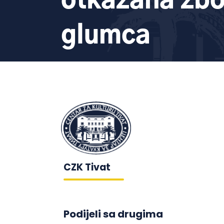
otkazana zbo
glumca
CZK Tivat
Podijeli sa drugima