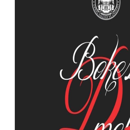
p
sage