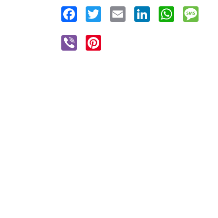
Facebook
Twitter
Email
LinkedIn
WhatsAp
Mes
Viber
Pinterest