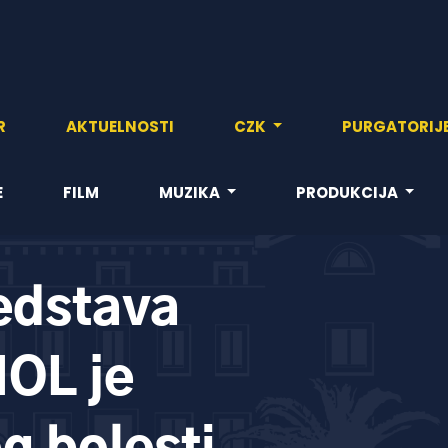
R
AKTUELNOSTI
CZK
PURGATORIJ
E
FILM
MUZIKA
PRODUKCIJA
edstava
OL je