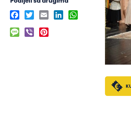
Podijeli sa drugima
Facebook
Twitter
Email
LinkedIn
WhatsApp
Message
Viber
Pinterest
KU