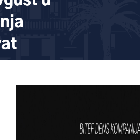
vgust u
tnja
vat