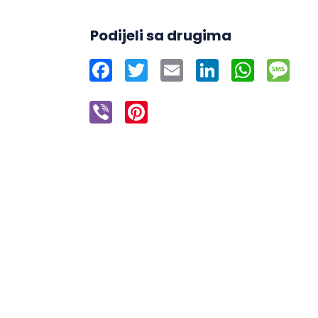
Podijeli sa drugima
Facebook
Twitter
Email
LinkedIn
WhatsAp
Mes
Viber
Pinterest