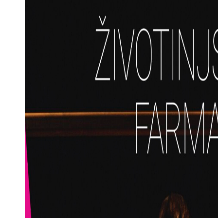
p
sage