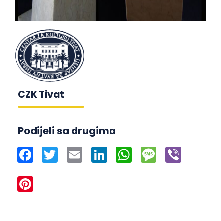
CZK Tivat
Podijeli sa drugima
Facebook
Twitter
Email
LinkedIn
WhatsApp
Message
Viber
Pinterest