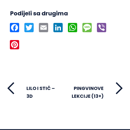
Podijeli sa drugima
Facebook
Twitter
Email
LinkedIn
WhatsApp
Message
Viber
Pinterest
LILO I STIČ –
PINGVINOVE
3D
LEKCIJE (13+)