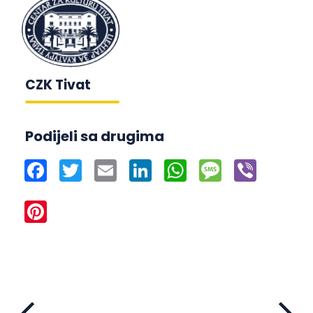
CZK Tivat
Podijeli sa drugima
Facebook
Twitter
Email
LinkedIn
WhatsApp
Message
Viber
Pinterest