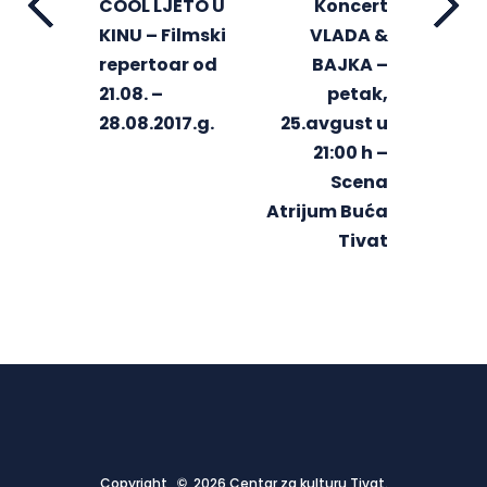
COOL LJETO U
Koncert
KINU – Filmski
VLADA &
repertoar od
BAJKA –
21.08. –
petak,
28.08.2017.g.
25.avgust u
21:00 h –
Scena
Atrijum Buća
Tivat
Copyright © 2026 Centar za kulturu Tivat.