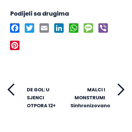
Podijeli sa drugima
Facebook
Twitter
Email
LinkedIn
WhatsApp
Message
Viber
Pinterest
DE GOL: U
MALCI I
SJENCI
MONSTRUMI
OTPORA 12+
Sinhronizovano