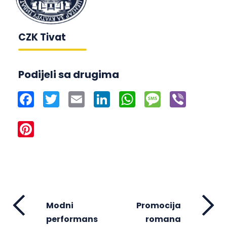
CZK Tivat
Podijeli sa drugima
Facebook
Twitter
Email
LinkedIn
WhatsApp
Message
Viber
Pinterest
Modni
Promocija
performans
romana