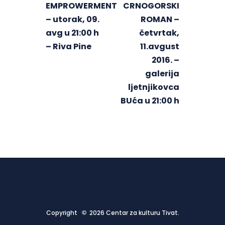
EMPROWERMENT
CRNOGORSKI
– utorak, 09.
ROMAN –
avg u 21:00 h
četvrtak,
– Riva Pine
11.avgust
2016. –
galerija
ljetnjikovca
BUća u 21:00 h
Copyright © 2026 Centar za kulturu Tivat.