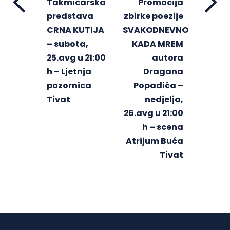
Takmičarska
Promocija
predstava
zbirke poezije
CRNA KUTIJA
SVAKODNEVNO
– subota,
KADA MREM
25.avg u 21:00
autora
h – Ljetnja
Dragana
pozornica
Popadića –
Tivat
nedjelja,
26.avg u 21:00
h – scena
Atrijum Buća
Tivat