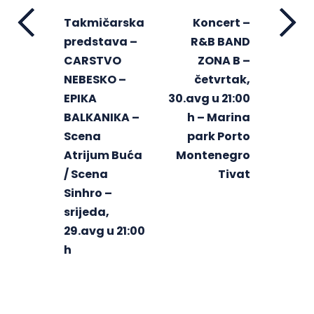
Takmičarska
Koncert –
predstava –
R&B BAND
CARSTVO
ZONA B –
NEBESKO –
četvrtak,
EPIKA
30.avg u 21:00
BALKANIKA –
h – Marina
Scena
park Porto
Atrijum Buća
Montenegro
/ Scena
Tivat
Sinhro –
srijeda,
29.avg u 21:00
h