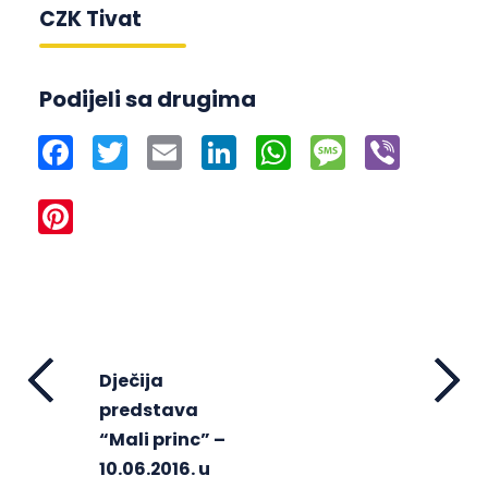
CZK Tivat
Podijeli sa drugima
Facebook
Twitter
Email
LinkedIn
WhatsApp
Message
Viber
Pinterest
Dječija
predstava
“Mali princ” –
10.06.2016. u