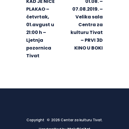
KAD JE NIČE
01.08. –
PLAKAO –
07.08.2019. –
četvrtak,
Velika sala
01.avgust u
Centra za
21:00 h –
kulturu Tivat
Ljetnja
– PRVI 3D
pozornica
KINO U BOKI
Tivat
Copyright © 2026 Centar za kulturu Tivat.